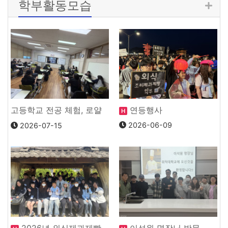
학부활동모습
고등학교 전공 체험, 로얄
연등행사
H
아이싱 체험
2026-06-09
2026-07-15
2026년 외식제과제빵
이석원 명장님 방문